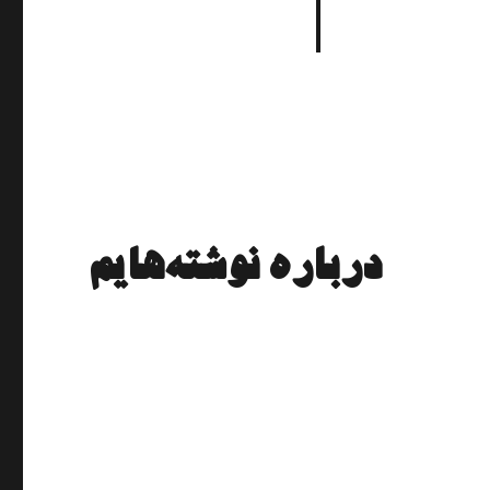
درﺑﺎره ﻧوﺷﺘﻪﻫﺎﻳم