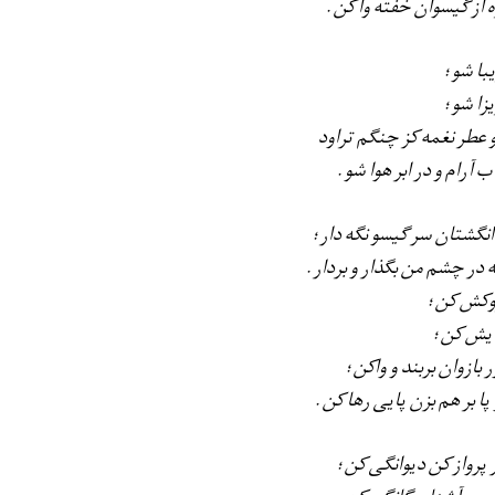
ه از گیسوان خفته وا كن.
یبا شو؛
یزا شو؛
 عطر نغمه كز چنگم تراود
ب آرام و در ابر هوا شو.
 انگشتان سر گیسو نگه دار؛
ه در چشم من بگذار و بردار.
وكش كن؛
ایش كن؛
ر بازوان بربند و واكن؛
پا بر هم بزن پایی رها كن.
ر پرواز كن دیوانگی كن؛