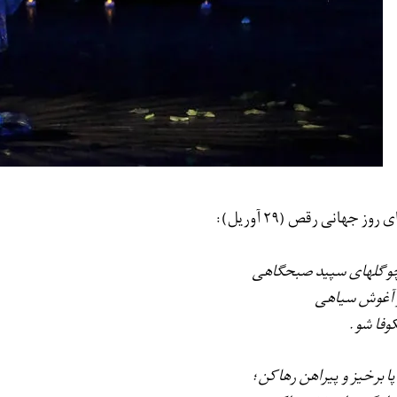
ی روز جهانی رقص (29 آوریل):
و گلهای سپید صبحگاهی
 آغوش سیاهی
وفا شو.
پا برخیز و پیراهن رها كن؛