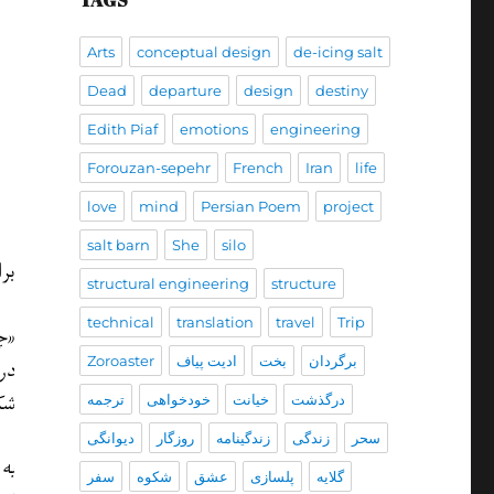
TAGS
Arts
conceptual design
de-icing salt
Dead
departure
design
destiny
Edith Piaf
emotions
engineering
Forouzan-sepehr
French
Iran
life
love
mind
Persian Poem
project
salt barn
She
silo
برا
structural engineering
structure
technical
translation
travel
Trip
«چ
برگردان
بخت
ادیت پیاف
Zoroaster
در
شك
درگذشت
خیانت
خودخواهی
ترجمه
سحر
زندگی
زندگينامه
روزگار
دیوانگی
به 
گلایه
پلسازی
عشق
شکوه
سفر