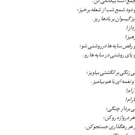
جمع آشنا بیگانگی كن.
 دود شمع شب از شعله برخیز؛
ز گیسوان بر بادها ریز.
داز!
رهیز!
 رقص سایه ها درروشنی شو؛
 پای روشنی در سایه ها رو.
ی زنگی بر انگشتی بیاویز؛
 و نغمه ای با هم بیامیز.
رام!
ارام!
ی بردار چنگی؛
هر دروازه رو كن؛
 هر رهگذاری جستجو كن.