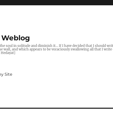
s Weblog
t the soul in solitude and diminish it… If I have decided that I should wr
wall, and which appears to be voraciously swallowing all that I write d
q Hedayat]
y Site