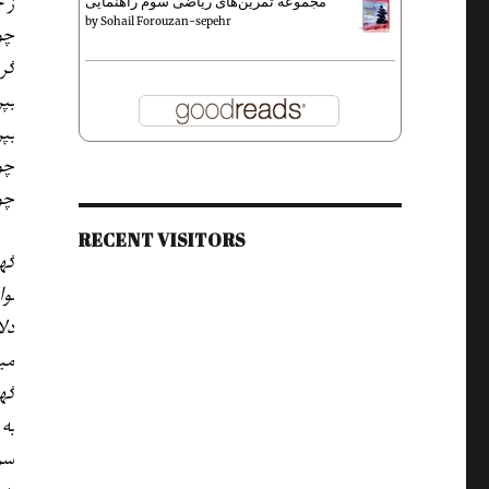
ز 
مجموعه تمرین‌های ریاضی سوم راهنمایی
by
Sohail Forouzan-sepehr
چو
گری
بپر
بپ
چو
چو
RECENT VISITORS
گه
نوا
دلا
می
گه
به 
سر