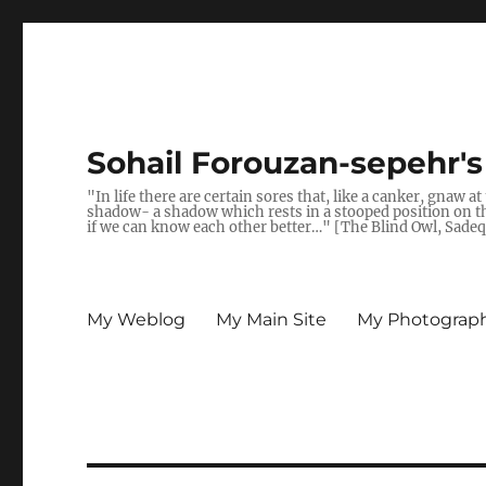
Sohail Forouzan-sepehr'
"In life there are certain sores that, like a canker, gnaw a
shadow- a shadow which rests in a stooped position on the 
if we can know each other better…" [The Blind Owl, Sade
My Weblog
My Main Site
My Photograph