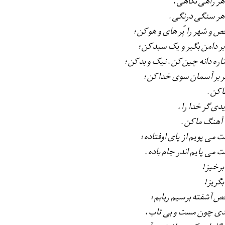
 هر راهی نگاهی،
 هر سنگی درنگی.
قص و شهر را پُر های و هو كن؛
 بر دامن بگیر و یک سبد كن؛
اره دانه چین كن، نیک و بد كن؛
ر بر آسمان سوی خدا كن؛
ا كن.
یدی گر خدا را،
ا آهنگ ما كن.
َت می پویم از پای اوفتاده؛
َت می پایم اندر جام باده.
 برخیز!
بگریز!
قص آشفته برسیم ربابم؛
ی چون مست و بی تاب،