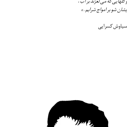
 گلهایی كه می لغزند بر آب،
یشان شو بر امواج شرابم.»
سیاوش کسرایی