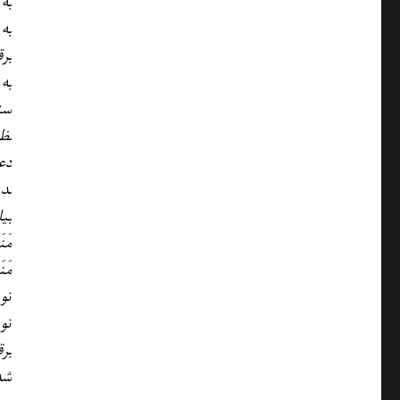
به
به
بر
به
ست
نظ
دع
ند
بی
مَن
مَن
تو
تو 
بر
شد