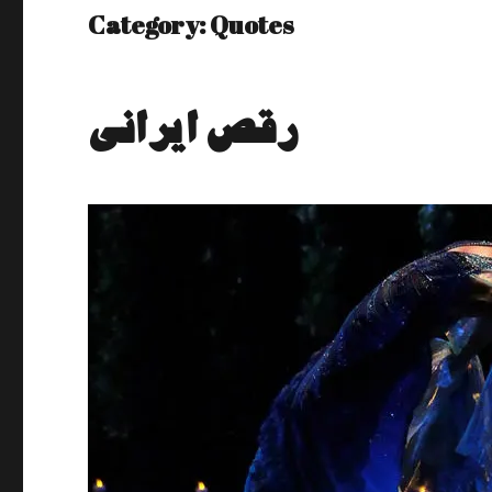
Category:
Quotes
رﻗﺺ اﻳراﻧﻰ