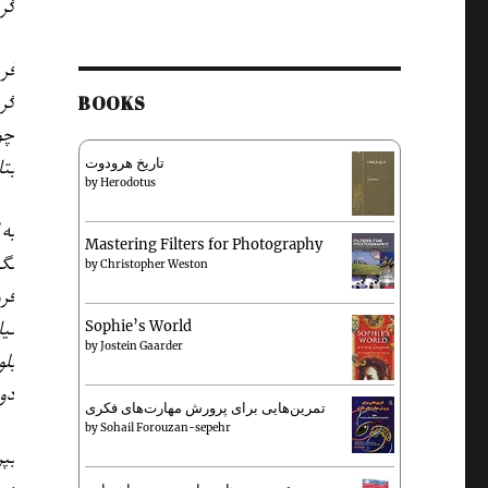
گر
فر
گر
BOOKS
چو
بتا
تاریخ هرودوت
by
Herodotus
به
Mastering Filters for Photography
نگ
by
Christopher Weston
فر
نی
Sophie’s World
by
Jostein Gaarder
بلو
دو 
تمرین‌هایی برای پرورش مهارت‌های فکری
by
Sohail Forouzan-sepehr
بپ