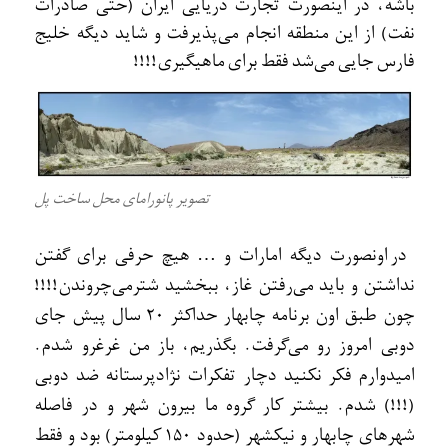
باشه، در اينصورت تجارت دريايی ايران (حتی صادرات
نفت) از اين منطقه انجام می‌پذيرفت و شايد ديگه خليج
فارس جايی می‌شد فقط برای ماهيگيری!!!!
تصویر پانورامای محل ساخت پل
در اونصورت ديگه امارات و … هيچ حرفی برای گفتن
نداشتن و بايد می‌رفتن غاز، ببخشيد شترمی‌چروندن!!!!
چون طبق اون برنامه چابهار حداکثر 20 سال پيش جای
دوبی امروز رو می‌گرفت. بگذريم، باز من غرغرو شدم.
اميدوارم فکر نکنيد دچار تفکرات نژادپرستانه ضد دوبی
(!!!) شدم. بيشتر کار گروه ما بيرون شهر و در فاصله
شهرهای چابهار و نيکشهر (حدود 150 کيلومتر) بود و فقط