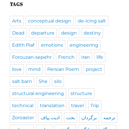
TAGS
Arts
conceptual design
de-icing salt
Dead
departure
design
destiny
Edith Piaf
emotions
engineering
Forouzan-sepehr
French
Iran
life
love
mind
Persian Poem
project
salt barn
She
silo
structural engineering
structure
technical
translation
travel
Trip
ترجمه
برگردان
بخت
ادیت پیاف
Zoroaster