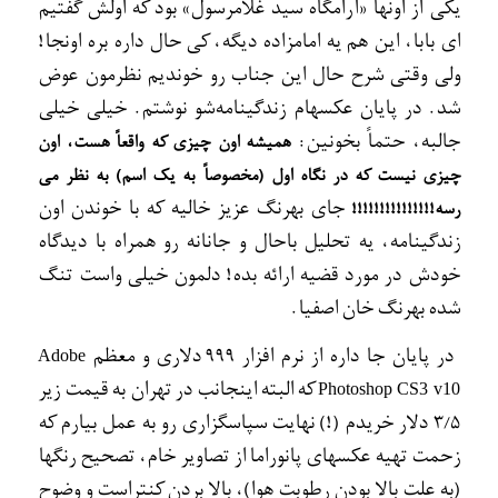
يکی از اونها «آرامگاه سيد غلامرسول» بود که اولش گفتيم
ای بابا، اين هم يه امامزاده ديگه، کی حال داره بره اونجا!
ولی وقتی شرح حال اين جناب رو خونديم نظرمون عوض
شد. در پايان عکسهام زندگينامه‌شو نوشتم. خيلی خيلی
جالبه، حتماً بخونين:
هميشه اون چيزی که واقعاً هست، اون
چيزی نيست که در نگاه اول (مخصوصاً به يک اسم) به نظر می
جای بهرنگ عزيز خاليه که با خوندن اون
رسه!!!!!!!!!!!!!!!
زندگينامه، يه تحليل باحال و جانانه رو همراه با ديدگاه
خودش در مورد قضيه ارائه بده! دلمون خيلی واست تنگ
شده بهرنگ خان اصفيا.
در پايان جا داره از نرم افزار 999 دلاری و معظم
Adobe
که البته اينجانب در تهران به قيمت زير
Photoshop CS3 v10
3/5 دلار خريدم (!) نهايت سپاسگزاری رو به عمل بيارم که
زحمت تهيه عکسهای پانوراما از تصاوير خام، تصحيح رنگها
(به علت بالا بودن رطوبت هوا)، بالا بردن کنتراست و وضوح