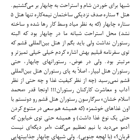
شبها برای خوردن شام و استراحت به چابهار بر می‌گشتيم.
هتل 4 ستاره صدف نزديکی ساختمان نيمه‌کاره تنها هتل 5
ستاره چابهار (که به نظر مياد وسط کار رها شده و ساخته
نشد) محل استراحت شبانه ما در چابهار بود که البته
رستوران نداشت ولی بايد بگم از هتل بين‌المللی قشم که
توی سفرنامه قبليم بهش اشاره کردم خيلی خيلی تميزتر و
مرتبتر بود. ولی در عوض، رستورانهای چابهار، حتی
رستوران هتل ليپار، اصلاً به پای رستوران هتل بين‌المللی
قشم نمی‌رسيد (چه از نظر کيفيت غذا و چه حتی از نظر
آداب و معاشرت کارکنان رستوران!!! اونجا قدر «محمد
اسلام خشان» سرگارسون رستوران هتل قشم رو دونستم با
اون غذاهای خوشمزه (که هميشه هم سعی در متنوع کردن
حتی يک نوع غذا داشت) و هميشه حتی توی خيابون که
آدمو می‌ديد با نيم تعظيم می‌گفت «امر ديگه‌ای نيست
قربان؟» (با لهجه جنوبی). ولی شبهای چابهار جذابيتهايی