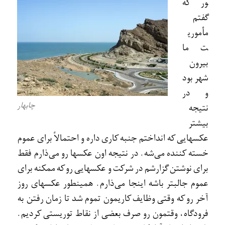
ور که
گفتم
مأموري
ت ما
بيرون
شهر بود
و در
چابهار
نتيجه
بيشتر
عکسهايی که انداختم جنبه کاری داره و احتمالاً برای عموم
خسته کننده می‌شه. در نتيجه اون عکسها رو می‌ذارم فقط
برای نوشتن گزارشم در شرکت و عکسهايی رو که ممکنه برای
عموم جالبتر باشه اينجا می‌ذارم. همينطور عکسهای روز
آخر رو که وقتی وظايف کاريمون تموم شد تا زمان رفتن به
فرودگاه، وقتمون رو صرف بعضی از نقاط توريستی کرديم.