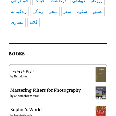
روزگار
دیوانگی
درگذشت
خیانت
خودخواهی
عشق
شکوه
سفر
سحر
زندگی
زندگينامه
گلایه
پلسازی
BOOKS
تاریخ هرودوت
by
Herodotus
Mastering Filters for Photography
by
Christopher Weston
Sophie’s World
by
Jostein Gaarder