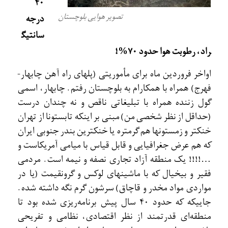
40
تصویر هوایی بلوچستان
درجه
سانتيگ
راد، رطوبت هوا حدود 70%!
اواخر فروردين ماه برای مأموريتی (پلهای راه آهن چابهار-
فهرج) همراه با همکارام به بلوچستان رفتم. چابهار، اسمی
گول زننده همراه با تبليغاتی ناقص و نه چندان درست
(حداقل از نظر شخصی من) مبنی بر اينکه تابستونا از تهران
خنکتر و زمستونها هم گرمتره يا خنکترين بندر جنوبی ايران
که هم عرض جغرافيايی و قابل قياس با ميامی آمريکاست و
…!!!! يک منطقه آزاد تجاری نصفه و نيمه است. مردمی
فقير و بيخيال که با ماشينهای لوکس و گرونقيمت (يا در
مواردی مواد مخدر و قاچاق) سرشون گرم نگه داشته شده.
جاييکه که حدود 40 سال پيش برنامه‌ريزی شده بود تا
منطقه‌ای قدرتمند از نظر اقتصادی، نظامی و تفريحی