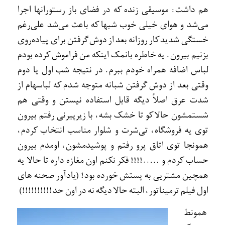
هم داشت: موسيقی زنده که در فضای باز رستورانها اجرا
می‌شد و هوای خيلی خوب شبها که باعث می‌شد علی‌رغم
خستگی شديد کار روزانه بعد از دوش گرفتن برای پياده‌روی
بزنيم بيرون. يه خاطره بانمک اينکه من فراموش کرده بودم
لباس اضافه همراه خودم ببرم. در نتيجه شب اول يا دوم
وقتی بعد از دوش گرفتن شبانه متوجه شدم که لباسهام از
شدت عرق اصلاً ديگه قابل استفاده نيستن و وقتی هم
شستمشون حالا کو تا خشک بشه، با زيرپيرنی رفتم بيرون
توی يه فروشگاه، تی‌شرت و شلوار مناسب انتخاب کردم،
همونجا توی اتاق پرو رفتم و پوشيدمشون، اومدم بيرون
حساب کردم و …..!!!! فکر نکنم اون مغازه داره تا حالا يه
همچين مشتريی به پستش خورده بود! (يادآور صحنه های
اول فيلم ترميناتور، البته حالا ديگه نه در اون حد!!!!!!!!!!)
همونط