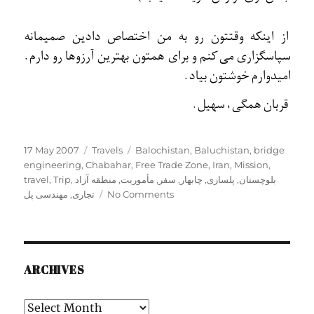
از اينکه وقتتون رو به من اختصاص دادين صميمانه
سپاسگزاری می کنم و برای همتون بهترين آرزوها رو دارم.
اميدوارم خوشتون بياد.
قربان همگی، سهيل.
Posted
Categories
Tags
17 May 2007
Travels
Balochistan
,
Baluchistan
,
bridge
on
engineering
,
Chabahar
,
Free Trade Zone
,
Iran
,
Mission
,
بلوچستان
,
پلسازی
,
چابهار
,
سفر
,
مأموریت
,
منطقه آزاد
,
Trip
,
travel
No Comments
تجاری
,
مهندسی پل
ARCHIVES
Archives