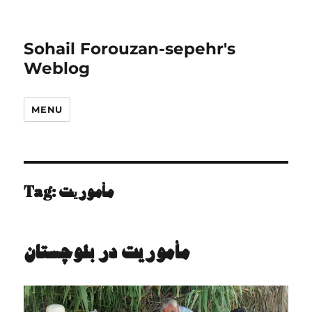
Sohail Forouzan-sepehr's
Weblog
MENU
مأموریت
Tag:
ﻣﺄﻣورﻳت در ﺑﻠوﭼﺴﺘﺎن