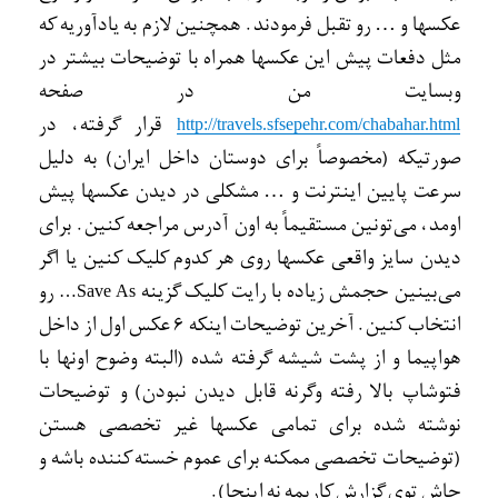
عکسها و … رو تقبل فرمودند. همچنين لازم به يادآوريه که
مثل دفعات پيش اين عکسها همراه با توضيحات بيشتر در
وبسايت من در صفحه
قرار گرفته، در
http://travels.sfsepehr.com/chabahar.html
صورتيکه (مخصوصاً برای دوستان داخل ايران) به دليل
سرعت پايين اينترنت و … مشکلی در ديدن عکسها پيش
اومد، می‌تونين مستقيماً به اون آدرس مراجعه کنين. برای
ديدن سايز واقعی عکسها روی هر کدوم کليک کنين يا اگر
می‌بينين حجمش زياده با رايت کليک گزينه
رو
…
Save As
انتخاب کنين. آخرين توضيحات اينکه 6 عکس اول از داخل
هواپيما و از پشت شيشه گرفته شده (البته وضوح اونها با
فتوشاپ بالا رفته وگرنه قابل ديدن نبودن) و توضيحات
نوشته شده برای تمامی عکسها غير تخصصی هستن
(توضيحات تخصصی ممکنه برای عموم خسته کننده باشه و
جاش توی گزارش کاريمه نه اينجا).