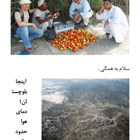
سلام به همگی،
اينجا
بلوچست
ان!
دمای
هوا
حدود