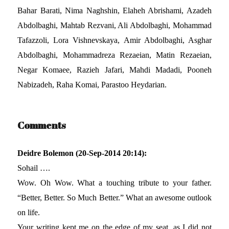
Bahar Barati, Nima Naghshin, Elaheh Abrishami, Azadeh
Abdolbaghi, Mahtab Rezvani, Ali Abdolbaghi, Mohammad
Tafazzoli, Lora Vishnevskaya, Amir Abdolbaghi, Asghar
Abdolbaghi, Mohammadreza Rezaeian, Matin Rezaeian,
Negar Komaee, Razieh Jafari, Mahdi Madadi, Pooneh
Nabizadeh, Raha Komai, Parastoo Heydarian.
Comments
Deidre Bolemon (20-Sep-2014 20:14):
Sohail ….
Wow. Oh Wow. What a touching tribute to your father.
“Better, Better. So Much Better.” What an awesome outlook
on life.
Your writing kept me on the edge of my seat, as I did not