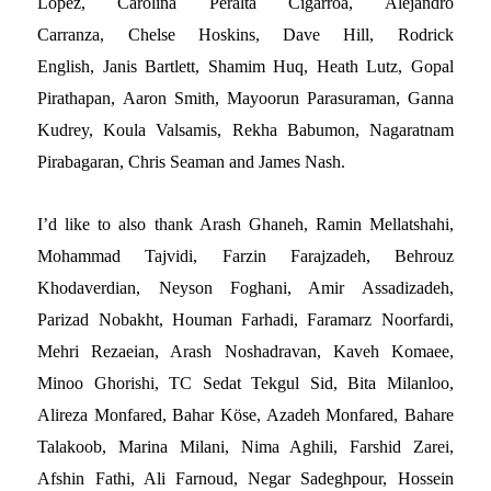
Lopez, Carolina Peralta Cigarroa, Alejandro
Carranza, Chelse Hoskins, Dave Hill, Rodrick
English, Janis Bartlett, Shamim Huq, Heath Lutz, Gopal
Pirathapan, Aaron Smith, Mayoorun Parasuraman, Ganna
Kudrey, Koula Valsamis, Rekha Babumon, Nagaratnam
Pirabagaran, Chris Seaman and James Nash.
I’d like to also thank Arash Ghaneh, Ramin Mellatshahi,
Mohammad Tajvidi, Farzin Farajzadeh, Behrouz
Khodaverdian, Neyson Foghani, Amir Assadizadeh,
Parizad Nobakht, Houman Farhadi, Faramarz Noorfardi,
Mehri Rezaeian, Arash Noshadravan, Kaveh Komaee,
Minoo Ghorishi, TC Sedat Tekgul Sid, Bita Milanloo,
Alireza Monfared, Bahar Köse, Azadeh Monfared, Bahare
Talakoob, Marina Milani, Nima Aghili, Farshid Zarei,
Afshin Fathi, Ali Farnoud, Negar Sadeghpour, Hossein