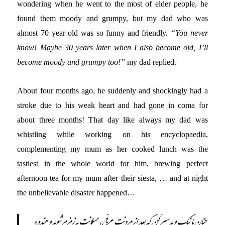
wondering when he went to the most of elder people, he
found them moody and grumpy, but my dad who was
almost 70 year old was so funny and friendly.
“You never
know! Maybe 30 years later when I also become old, I’ll
become moody and grumpy too!”
my dad replied.
About four months ago, he suddenly and shockingly had a
stroke due to his weak heart and had gone in coma for
about three months! That day like always my dad was
whistling while working on his encyclopaedia,
complementing my mum as her cooked lunch was the
tastiest in the whole world for him, brewing perfect
afternoon tea for my mum after their siesta, … and at night
the unbelievable disaster happened…
«چنان با نیک و بد سر کن که بعد از مردنت عرفی، مسلمانت به زمزم شوید و هندو