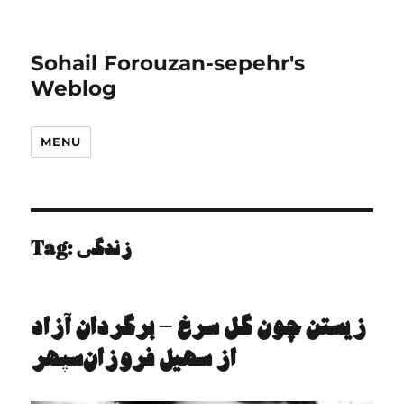
Sohail Forouzan-sepehr's
Weblog
MENU
Tag:
زندگی
زﻳستن چون گل سرخ – ﺑرﮔردان آزاد
از ﺳﻬﻴل ﻓروزان‌ﺳﭙﻬر