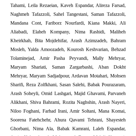
Tahami, Leila Rezaeian, Kaveh Espandar, Alireza Farsad,
Naghmeh Tafazzoli, Sahel Tangestani, Saman Tafazzoli,
Mandana Cont, Fariborz Nourfardi, Kiana Makki, Ali
Aliabadi, Elaheh Kompany, Nima Rashidi, Maliheh
Kheirkhah, Bita Mojdehifar, Arash Azimzadeh, Bahram
Mosleh, Yalda Amoozadeh, Kourosh Keshvarian, Behzad
Tolaminejad, Amir Pasha Peyvandi, Mally Mehryar,
Maryam Shariati, Saman Zargarbashi, Aban Dokht
Mehryar, Maryam Sadjadpour, Ardavan Motahari, Mohsen
Sharifi, Reza Zolfkhani, Sasan Salehi, Babak Pourazaram,
Arash Soheyli, Omid Lashgari, Majid Ghavami, Parvaneh
Alikhani, Shiva Bahrami, Rozita Naghshin, Arash Nayeri,
Niloo Foghani, Farhad Irani, Amir Soltani, Mana Komai,
Soorena Fatehchehr, Ahura Qavami Tehrani, Shayesteh
Ghorbani, Nima Ala, Babak Kamrani, Laleh Espandar,