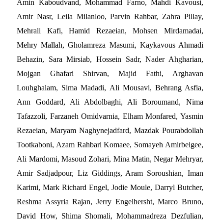
Amin Kaboudvand, Mohammad Farno, Mahdi Kavousi,
Amir Nasr, Leila Milanloo, Parvin Rahbar, Zahra Pillay,
Mehrali Kafi, Hamid Rezaeian, Mohsen Mirdamadai,
Mehry Mallah, Gholamreza Masumi, Kaykavous Ahmadi
Behazin, Sara Mirsiab, Hossein Sadr, Nader Ahgharian,
Mojgan Ghafari Shirvan, Majid Fathi, Arghavan
Louhghalam, Sima Madadi, Ali Mousavi, Behrang Asfia,
Ann Goddard, Ali Abdolbaghi, Ali Boroumand, Nima
Tafazzoli, Farzaneh Omidvarnia, Elham Monfared, Yasmin
Rezaeian, Maryam Naghynejadfard, Mazdak Pourabdollah
Tootkaboni, Azam Rahbari Komaee, Somayeh Amirbeigee,
Ali Mardomi, Masoud Zohari, Mina Matin, Negar Mehryar,
Amir Sadjadpour, Liz Giddings, Aram Soroushian, Iman
Karimi, Mark Richard Engel, Jodie Moule, Darryl Butcher,
Reshma Assyria Rajan, Jerry Engelhersht, Marco Bruno,
David How, Shima Shomali, Mohammadreza Dezfulian,