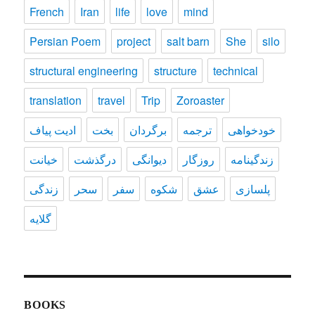
French
Iran
life
love
mind
Persian Poem
project
salt barn
She
silo
structural engineering
structure
technical
translation
travel
Trip
Zoroaster
خودخواهی
ترجمه
برگردان
بخت
ادیت پیاف
زندگينامه
روزگار
دیوانگی
درگذشت
خیانت
پلسازی
عشق
شکوه
سفر
سحر
زندگی
گلایه
BOOKS