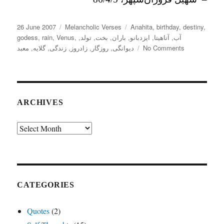
Posted
Categories
Tags
26 June 2007
Melancholic Verses
Anahita
,
birthday
,
destiny
,
on
godess
,
rain
,
Venus
,
,
تولد
,
بخت
,
باران
,
ایزدبانو
,
آناهیتا
,
آب
معبد
,
گلایه
,
زندگی
,
زادروز
,
روزگار
,
دیوانگی
No Comments
ARCHIVES
Archives
CATEGORIES
Quotes
(2)