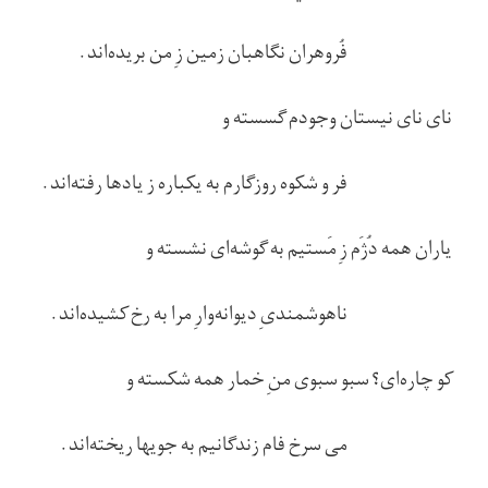
فُروهران نگاهبان زمين زِ من بريده‌اند.
نای نای نيستان وجودم گسسته و
فر و شکوه روزگارم به يکباره ز يادها رفته‌اند.
ياران همه دُژَم زِ مَستيم به گوشه‌ای نشسته و
ناهوشمندیِ ديوانه‌وارِ مرا به رخ کشيده‌اند.
کو چاره‌ای؟ سبو سبوی منِ خمار همه شکسته و
می سرخ فام زندگانيم به جويها ريخته‌اند.