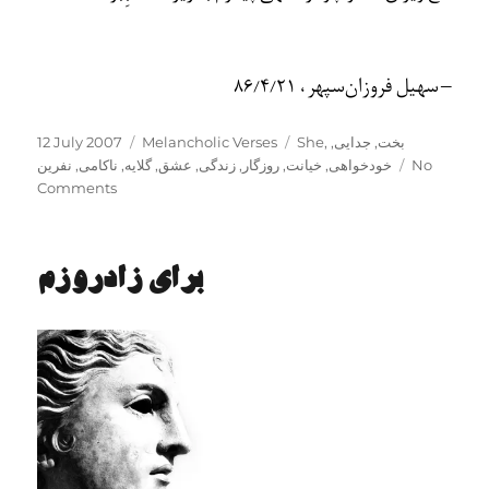
– سهيل فروزان‌سپهر، 86/4/21
Posted
Categories
Tags
12 July 2007
Melancholic Verses
She
,
,
جدایی
,
بخت
on
نفرین
,
ناکامی
,
گلایه
,
عشق
,
زندگی
,
روزگار
,
خیانت
,
خودخواهی
No
Comments
ﺑراى زادروزم