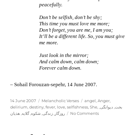
peacefully.
Don’t be selfish, don’t be shy;
This time you must love me more;
Don’t forget, you are me, I am you;
It’ll be a different life. So, you must give
me more.
Just look in the mirror;
And calm down, calm down;
Forever calm down.
– Sohail Forouzan-sepehr, 14 June 2007.
Posted
Categories
Tags
14 June 2007
Melancholic Verses
angel
,
Anger
,
on
delirium
,
destiny
,
fever
,
love
,
selfishness
,
She
,
,
دیوانگی
,
بخت
هذیان
,
گلایه
,
شکوه
,
زندگی
,
روزگار
No Comments