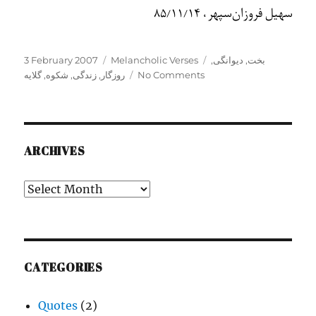
سهيل فروزان‌
سپهر، 85/11/14
Posted
Categories
Tags
3 February 2007
Melancholic Verses
,
دیوانگی
,
بخت
on
گلایه
,
شکوه
,
زندگی
,
روزگار
No Comments
ARCHIVES
Archives
CATEGORIES
Quotes
(2)