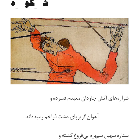
ﺷِﻜﻮِه
شراره‌های آتش جاودان معبدم فسرده و
آهوان گريزپای دشت فراخم رميده‌اند.
ستاره سهيل سپهرم بي‌فروغ گشته و