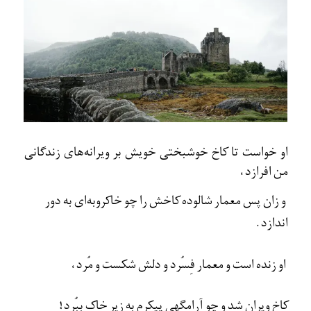
او خواست تا کاخ خوشبختی خويش بر ويرانه‌های زندگانی
من افرازد،
و زان پس معمار شالوده کاخش را چو خاکروبه‌ای به دور
اندازد.
او زنده است و معمار فِسُرد و دلش شکست و مُرد،
کاخ ويران شد و چو آرامگهی پيکرم به زير خاک بِبُرد!