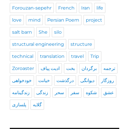
Forouzan-sepehr
French
Iran
life
love
mind
Persian Poem
project
salt barn
She
silo
structural engineering
structure
technical
translation
travel
Trip
Zoroaster
ادیت پیاف
بخت
برگردان
ترجمه
روزگار
دیوانگی
درگذشت
خیانت
خودخواهی
عشق
شکوه
سفر
سحر
زندگی
زندگينامه
گلایه
پلسازی