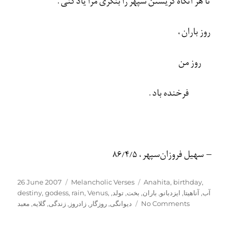
تا هر آنگاه گريستن سپهر را بنگری مرا ياد کنی.
روز باران،
روز من
فرخنده باد.
– سهيل فروزان‌سپهر، 86/4/5
Posted
Categories
Tags
26 June 2007
Melancholic Verses
Anahita
,
birthday
,
on
destiny
,
godess
,
rain
,
Venus
,
,
تولد
,
بخت
,
باران
,
ایزدبانو
,
آناهیتا
,
آب
معبد
,
گلایه
,
زندگی
,
زادروز
,
روزگار
,
دیوانگی
No Comments